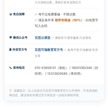
六大训练位面，系统打造专业胜任力
🤝
售后保障
✅ 考不过免费重修 · 不限次数
✅ 满足条件享
助学补助金（90%）
· 白纸黑字
写入合同
💬
微信公众号
百思云课堂
— 课程学习·督学服务·行业资讯
🎬
抖音官方号
百思可瑞教育官方号
— 备考干货·行业解读·学员
分享
📞
咨询电话
010-53656131（座机） / 18001060349（刘
经理） / 15313929585（李经理）
💡
温馨提示：以上信息仅为百思可瑞教育官方公开资料，不含其他机
构信息。建议报名前通过官方渠道进一步核实课程详情。