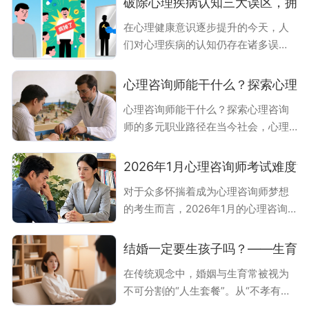
破除心理疾病认知三大误区，拥
圣使命，还为从业者提供了广阔的职
在心理健康意识逐步提升的今天，人
业发展空间。不少非心理学专业的人
们对心理疾病的认知仍存在诸多误
士也对这一领域心生向往，心中不禁
区。这些错误观念不仅阻碍患者寻求
发出疑问：不是心理学专业能考心理
有效治疗，更可能加重病情。以下三
咨询师吗？答案是肯定的，而且随着
心理咨询师能干什么？探索心理
大常见误区，值得我们深入探讨与澄
心理健康意识的提升，越来越多非心
心理咨询师能干什么？探索心理咨询
清。误区一：心理疾病 “无药可医”许
理学专业背景的人正通过努力，成功
师的多元职业路径在当今社会，心理
多人认为心理疾病一旦形成，便难以
踏入心理咨询师的大门。接下来，本
健康问题日益受到重视，心理咨询师
治愈，甚至将其等同于 “终身疾病”。
文将为您详细介绍
这一职业也逐渐走入大众视野。许多
但现代医学研究表明，通过科学规范
2026年1月心理咨询师考试难度
人在考虑踏入心理咨询行业时，都会
的治疗手段，大部分心理疾病都能得
对于众多怀揣着成为心理咨询师梦想
好奇心理咨询师究竟能干什么，有着
到有效缓解或根治。以焦虑障碍为
的考生而言，2026年1月的心理咨询
怎样的职业发展前景。实际上，心理
例，作为门诊常见病症，大量患者在
师考试是否容易通过，无疑是一个备
咨询师在现代社会中扮演着极为重要
接受治疗的同
受关注的核心问题。从近年来考试的
的角色，他们不仅助力个人解决心理
结婚一定要生孩子吗？——生育
整体情况以及合格率等多方面综合考
困扰，更为社会的整体心理健康水平
在传统观念中，婚姻与生育常被视为
量，心理咨询师考试难度相对处于较
提升贡献力量。接下来，让我们一同
不可分割的“人生套餐”。从“不孝有
低水平，只要考生秉持认真学习的态
深入探索心理咨询师丰富多元的职业
三，无后为大”的古训，到“完整人生需