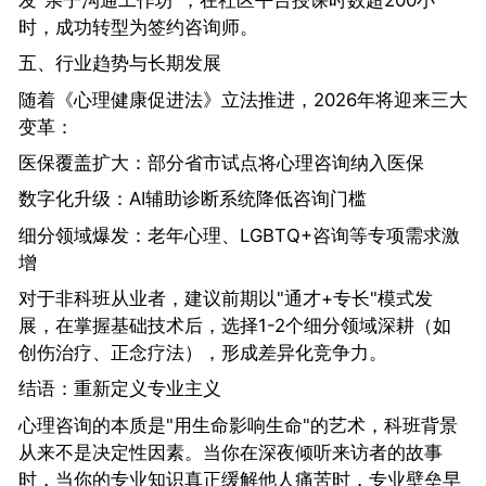
发"亲子沟通工作坊"，在社区平台授课时数超200小
时，成功转型为签约咨询师。
五、行业趋势与长期发展
随着《心理健康促进法》立法推进，2026年将迎来三大
变革：
医保覆盖扩大：部分省市试点将心理咨询纳入医保
数字化升级：AI辅助诊断系统降低咨询门槛
细分领域爆发：老年心理、LGBTQ+咨询等专项需求激
增
对于非科班从业者，建议前期以"通才+专长"模式发
展，在掌握基础技术后，选择1-2个细分领域深耕（如
创伤治疗、正念疗法），形成差异化竞争力。
结语：重新定义专业主义
心理咨询的本质是"用生命影响生命"的艺术，科班背景
从来不是决定性因素。当你在深夜倾听来访者的故事
时，当你的专业知识真正缓解他人痛苦时，专业壁垒早