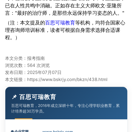
已在人性共鸣中消融。正如存在主义大师欧文·亚隆所
言："最好的治疗师，是那些永远保持学习姿态的人。"
（注：本文提及的
百思可瑞教育
等机构，均符合国家心
理咨询师培训标准，读者可根据自身需求选择合适课
程。）
本文分类：
报考指南
浏览次数：564 次浏览
发布日期：2025年07月07日
本文链接：
https://www.bskrjy.com/bkzn/438.html
📌 百思可瑞教育
百思可瑞教育，2016年成立深耕十年，专注心理学职业教育，累
计培养超30万学员。
🌐
企业官网
www.bskrjy.com