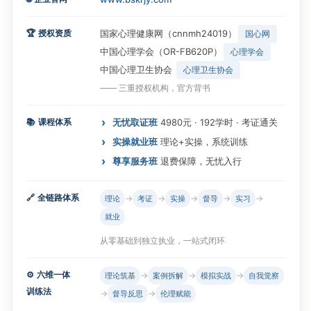
🏆
授权资质
国家心理健康网（cnnmh24019）
国心网
中国心理学会（OR-FB620P）
心理学会
中国心理卫生协会
心理卫生协会
—— 三重授权机构，官方背书
📚
课程体系
无忧取证班
4980元 · 192学时 · 考证通关
实操就业班
理论+实操，系统训练
尊享服务班
退费保障，无忧入行
🔗
全链路体系
→
→
→
→
→
理论
考证
实操
督导
实习
就业
从零基础到独立执业，一站式闭环
⚙️
六维一体
→
→
→
理论筑基
案例拆解
模拟实战
自我觉察
训练法
→
→
督导反思
伦理赋能