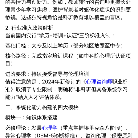
的共情力与创新力。例如，教师转行的咨询师更擅长处
理青少年学习焦虑，医护背景者对躯体化症状的识别更
敏锐。这些独特视角恰是科班教育难以覆盖的盲区。
2. 行业准入政策解析
当前国内实行"学历+培训+认证"三阶梯准入制：
基础门槛：大专及以上学历（部分地区放宽至中专）
核心路径：完成指定培训课程（如中科院心理所认证项
目）
进阶要求：持续接受督导与伦理培训
值得注意的是，2024年新修订的《
心理咨询师
职业标
准》取消了专业限制，明确将"非科班但具备系统学习
能力"纳入人才评估体系。
二、系统化能力构建的四大模块
模块一：知识体系搭建
必修理论：发展
心理学
（重点掌握埃里克森八阶段）、
异常心理学（DSM-5诊断标准）、咨询伦理（保密原则