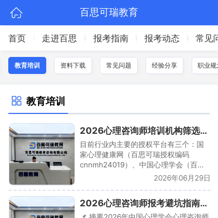
百思可瑞教育
首页
走进百思
报考指南
报考动态
常见
教育培训
资料下载
常见问题
经验分享
职业规
教育培训
2026心理咨询师培训机构筛选指南｜5大维度避坑选对平台少走弯路
目前行业内主要的授权平台有三个：国
家心理健康网（百思可瑞授权编码
cnnmh24019）、中国心理学会（百思
可瑞授权编码OR-FB620P）、中国心理
2026年06月29日
卫生协会。一家机构如果同时拥有多个
平台的授权，说明它的综合实力得到了
2026心理咨询师报考避坑指南｜四级三级报名机构选择证书宣传
多方认可。
📌 摘要2026年中国心理学会心理咨询师