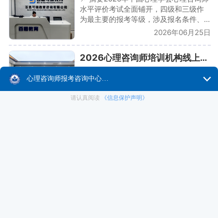
水平评价考试全面铺开，四级和三级作
为最主要的报考等级，涉及报名条件、
机构选择、证书宣传等多个环节的陷
2026年06月25日
阱。本文结合真实案例和行业观察，帮
你理清从四级/三级报名到拿证的几个关
2026心理咨询师培训机构线上还是线下｜混合模式
键避坑点。说到2026年心理咨询师报
考，绕不开的就是中国心理学会的水平
我经常收到一个问题：心理咨询师培训
评价体系。四级和三级作为面向最多考
到底是线上好还是线下好？说实话，这
生的两个等级，最近咨询量特别大。但
个问题的答案在2026年已经变了。纯线
让我担心的是——很多考生在报考的过
上灵活方便但缺实训，纯线下面授效果
2026年06月23日
程中，由于信息不对
好但贵且不方便——两者都不是最优
解。我观察到的趋势是，真正靠谱的培
2026心理咨询师培训机构班主任陪学全程体验
训机构都在往混合模式转型。纯线上培
训的短板：实训无法落地先说线上。线
说到培训机构的服务质量，很多人都忽
上直播课的优势很明显：时间是灵活
略了一个角色——班主任。我自己在培
的、地点不限、通勤成本为零。特别是
训行业这么多年，发现一个规律：班主
对于在职学习的人来说，晚上下班后打
任的专业程度和责任心，直接决定了学
2026年06月22日
开电脑就能上课，这是线下培
员的完课率和通过率。好的班主任不只
是"催你交作业"，而是真正在学习全过程
起底心理咨询师发证机构｜辨别证书真伪与含金量
中给予支持。
2017年心理咨询师职业资格证被取消