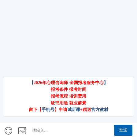
来越多的人希望考取心理咨询师专业
诉求。指责的根源常是表达受挫的产
学历即可
技能培训证书步入这一领域。本文基
物。当一方感到自己的需求被忽视或
家庭治疗中的 “三角关系”：化解
于2026年最新报考政策，深度解读心
情感被伤害时，本能地选择攻击对方
在当代家庭生活中，代际冲突似乎成
理咨询师报考的学历门槛、职称替代
的人格而非描述自己的感受。一句“你
了常见现象 —— 父母抱怨孩子 “叛逆
通道、培训要求及完整报名流程，并
总是说话不算话，从来不负责任”的控
不听话”，孩子吐槽父母 “思想陈旧管
说明如何选择合规授权培训机构（以
诉，本质上
太多”，祖辈介入后又可能引发新的矛
百思可瑞教育培训机构为例），帮助
盾。家庭治疗领域的研究表明，这些
您少走弯路、顺利报考。一、2026年
冲突背后往往隐藏着 “三角关系” 的身
心理咨询师报考学历要求全面解读目
影。三角关系是家庭系统中一种稳定
前国内市场认可度较高的心理咨询师
的互动结构，当两个人之间的矛盾无
基础培
法直接解决时，会无意识地将第三个
官网电话
18001060349（刘经理）/ 15313929585（李经理）
人卷入，形成 “二元冲突→三角化→冲
突循环” 的模式。若能识别并打破这种
百思可瑞教育
京ICP备2025121044号-1
模式，就能为代际冲突的