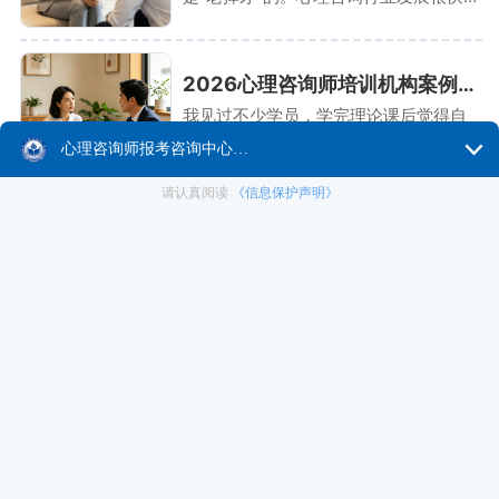
课程不更新，学到的就是"过时知识"。我
接触过一个案例：某机构的教材还在
讲"弗洛伊德的经典精神分析"，但行业已
2026心理咨询师培训机构案例督导实战解析
经发展到"短程动力性治疗"了。
我见过不少学员，学完理论课后觉得自
己"会咨询了"，但真正接来访者时才发现
——理论和实战之间，隔着一个"督导"。
我接触过一个案例：某学员学了CBT技
术，第一次接来访者时就"照本宣科"，结
果来访者说"你像在背书"。
2026心理咨询师培训机构伦理培训深度解析
我见过不少学员，学完心理咨询技术后
信心满满，觉得"咨询不就是聊天吗"。但
真正入行后才发现，技术只是基础，伦
理才是底线。我接触过一个案例：某学
员接了第一个来访者，聊得很投机，结
果不小心透露了自己的隐私，最后被投
心理咨询师好考吗？通过率85%背后的训练体系揭秘
诉违规。今天我就从行业观察者视角，
深度拆解心理咨询师培训机构的伦理培
"心理咨询师考试难不难？""我零基础能
训到底教什么、为什么重要。以百思可
考过吗？""通过率到底有多高？"——这
瑞教育的六维一体训练法为例，看看伦
是百思可瑞教育咨询老师每天被问到最