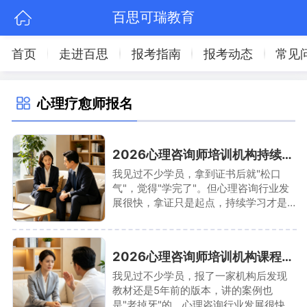
百思可瑞教育
首页
走进百思
报考指南
报考动态
常见
心理疗愈师报名
2026心理咨询师培训机构持续学习支持体系
我见过不少学员，拿到证书后就"松口
气"，觉得"学完了"。但心理咨询行业发
展很快，拿证只是起点，持续学习才是
关键。我接触过一个案例：某学员拿证
后3年没学习，结果发现行业已经"变天
了"——新技术、新方法层出不穷，自己
2026心理咨询师培训机构课程更新机制揭秘
完全跟不上。
我见过不少学员，报了一家机构后发现
教材还是5年前的版本，讲的案例也
是"老掉牙"的。心理咨询行业发展很快，