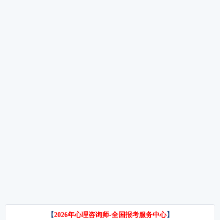
心理咨询师证书培训机构
2025年心理咨询师报考入
口官方网站
中科心理院心理咨询师怎么
督导
考
淮北心理医生咨询中心
心理证书报考
回避型人格障碍
回避型依恋人格
报考心理咨询师需要什么条
件
杭州心理咨询收费标准
心理咨询资格证书怎么考
心理咨询师初级考试报名
考儿童心理咨询师
北京青少年心理咨询
心理资格证书怎么考