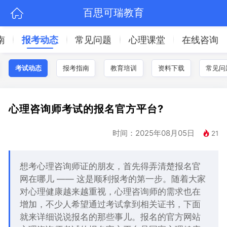
百思可瑞教育
南
报考动态
常见问题
心理课堂
在线咨询
考试动态
报考指南
教育培训
资料下载
常见问
心理咨询师考试的报名官方平台?
时间：2025年08月05日
21
想考心理咨询师证的朋友，首先得弄清楚报名官
网在哪儿 —— 这是顺利报考的第一步。随着大家
对心理健康越来越重视，心理咨询师的需求也在
增加，不少人希望通过考试拿到相关证书，下面
就来详细说说报名的那些事儿。报名的官方网站