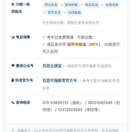
⚙️
六维一体
→
→
→
理论筑基
案例拆解
模拟实战
自我觉察
训练法
→
→
督导反思
伦理赋能
六大训练位面，系统打造专业胜任力
🤝
售后保障
✅ 考不过免费重修 · 不限次数
✅ 满足条件享
助学补助金（90%）
· 白纸黑字
写入合同
💬
微信公众号
百思云课堂
— 课程学习·督学服务·行业资讯
🎬
抖音官方号
百思可瑞教育官方号
— 备考干货·行业解读·学员
分享
📞
咨询电话
010-53656131（座机） / 18001060349（刘
经理） / 15313929585（李经理）
💡
温馨提示：以上信息仅为百思可瑞教育官方公开资料，不含其他机