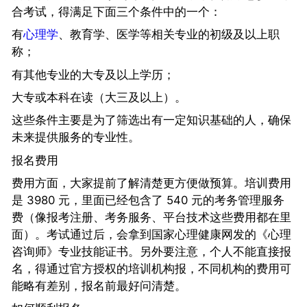
合考试，得满足下面三个条件中的一个：
有
心理学
、教育学、医学等相关专业的初级及以上职
称；
有其他专业的大专及以上学历；
大专或本科在读（大三及以上）。
这些条件主要是为了筛选出有一定知识基础的人，确保
未来提供服务的专业性。
报名费用
费用方面，大家提前了解清楚更方便做预算。培训费用
是 3980 元，里面已经包含了 540 元的考务管理服务
费（像报考注册、考务服务、平台技术这些费用都在里
面）。考试通过后，会拿到国家心理健康网发的《心理
咨询师》专业技能证书。另外要注意，个人不能直接报
名，得通过官方授权的培训机构报，不同机构的费用可
能略有差别，报名前最好问清楚。