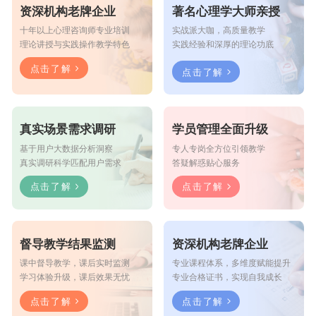
资深机构老牌企业
著名心理学大师亲授
十年以上心理咨询师专业培训
实战派大咖，高质量教学
理论讲授与实践操作教学特色
实践经验和深厚的理论功底
点击了解
点击了解
真实场景需求调研
学员管理全面升级
基于用户大数据分析洞察
专人专岗全方位引领教学
真实调研科学匹配用户需求
答疑解惑贴心服务
点击了解
点击了解
督导教学结果监测
资深机构老牌企业
课中督导教学，课后实时监测
专业课程体系，多维度赋能提升
学习体验升级，课后效果无忧
专业合格证书，实现自我成长
点击了解
点击了解