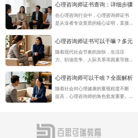
培训合格证书或专业技能证书，而不
社会地位往往伴随着高职业门槛。想
心理咨询师证书查询：详细步骤
是执业准入资格。这意味着，任何吹
要在这一领域深耕，不仅需要一纸证
在心理咨询行业中，心理咨询师证书
嘘"国家承认""执业资格"的机构，要么
书，更需要构建多维度的综合能力体
是从业者专业资质的核心证明，直接
不专业要么不诚信。
系。本文将深入剖析心理咨询师的职
关系到职业准入与发展前景。无论是
业要
求职时的资质核验，还是职业提升中
心理咨询师证书可以干嘛？多元
的能力佐证，掌握证书查询方法都是
随着现代社会节奏的加快，生活压
每位从业者的必备技能。一、权威查
力、职场竞争、人际关系等因素导致
询渠道：认准官方平台心理咨询师证
心理健康问题日益凸显。根据世界卫
书查询需通过国家认可的官方平台，
生组织及国内权威心理卫生机构的数
以确保结果的真实性与有效性。目前
心理咨询师可以干啥？全面解析
据显示，我国心理咨询专业人才的缺
核心查询平台为国家心理健康网。该
随着社会对心理健康的重视程度不断
口高达数十万人。在这样的大背景
平台由国家相关部门指导搭建，是专
提高，心理咨询师的角色愈发重要。
下，心理咨询师证书不再仅仅是一张
门面向心理健康领域的资质验证官方
心理咨询师不仅仅是提供情感支持的
纸面证明，更是进入高薪蓝海行业、
渠道，避免通过第
人，更是通过专业知识和技能，帮助
实现职业转型、甚至开展副业的“黄金
个体改善心理健康、应对生活挑战的
通行证”。很多人在考取证书前都会
专业人士。本文将深入探讨心理咨询
问：“心理咨询师证书到底有什么用？
师的多种就业方向和职业发展。心理
我能去哪里工作？”事实上，这张证书