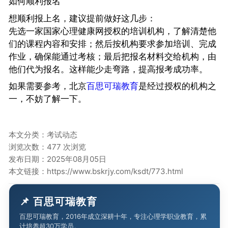
如何顺利报名
想顺利报上名，建议提前做好这几步：
先选一家国家心理健康网授权的培训机构，了解清楚他
们的课程内容和安排；然后按机构要求参加培训、完成
作业，确保能通过考核；最后把报名材料交给机构，由
他们代为报名。这样能少走弯路，提高报考成功率。
如果需要参考，北京
百思可瑞教育
是经过授权的机构之
一，不妨了解一下。
本文分类：
考试动态
浏览次数：477 次浏览
发布日期：2025年08月05日
本文链接：
https://www.bskrjy.com/ksdt/773.html
📌 百思可瑞教育
百思可瑞教育，2016年成立深耕十年，专注心理学职业教育，累
计培养超30万学员。