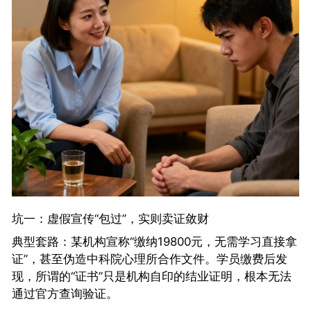
坑一：虚假宣传“包过”，实则卖证敛财
典型套路：某机构宣称“缴纳19800元，无需学习直接拿
证”，甚至伪造中科院心理所合作文件。学员缴费后发
现，所谓的“证书”只是机构自印的结业证明，根本无法
通过官方查询验证。