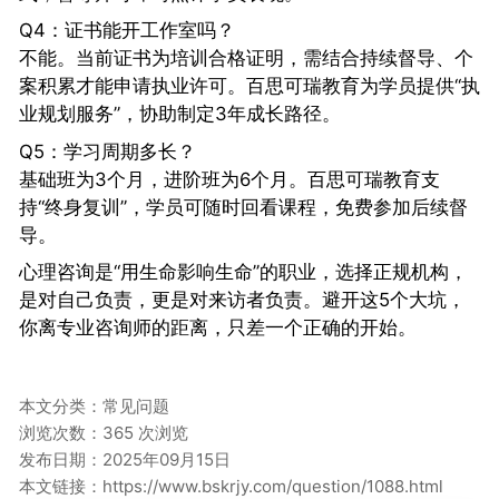
Q4：证书能开工作室吗？
不能。当前证书为培训合格证明，需结合持续督导、个
案积累才能申请执业许可。百思可瑞教育为学员提供“执
业规划服务”，协助制定3年成长路径。
Q5：学习周期多长？
基础班为3个月，进阶班为6个月。百思可瑞教育支
持“终身复训”，学员可随时回看课程，免费参加后续督
导。
心理咨询是“用生命影响生命”的职业，选择正规机构，
是对自己负责，更是对来访者负责。避开这5个大坑，
你离专业咨询师的距离，只差一个正确的开始。
本文分类：
常见问题
浏览次数：365 次浏览
发布日期：2025年09月15日
本文链接：
https://www.bskrjy.com/question/1088.html