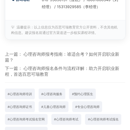
经理） / 15313929585（李经理）
💡
温馨提示：以上信息仅为百思可瑞教育官方公开资料，不含其他机
构信息。建议报名前通过官方渠道进一步核实课程详情。
上一篇：
心理咨询师报考指南：谁适合考？如何开启职业新
篇？
下一篇：
心理咨询师报名条件与流程详解：助力开启职业新
程，首选百思可瑞教育
#
心理咨询师培训
#
心理咨询服务
#
预约心理医生
#
心理咨询师证书
#
儿童心理咨询师
#
专业心理咨询师
#
心理咨询师考试报名官网
#
心理咨询师考试
#
心理咨询师考试报名