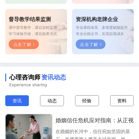
督导教学结果监测
资深机构老牌企业
课中督导教学，课后实时监测
专业课程体系，多维度赋能提升
学习体验升级，课后效果无忧
专业合格证书，实现自我成长
点击了解
点击了解
心理咨询师
资讯动态
Experience sharing
资讯
动态
经验
资料
婚姻信任危机应对指南：从正视
在婚姻的长河中，信任宛如坚固的基