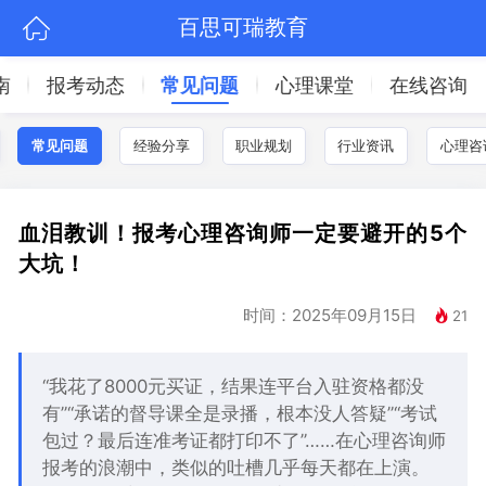
百思可瑞教育
南
报考动态
常见问题
心理课堂
在线咨询
常见问题
经验分享
职业规划
行业资讯
心理咨
血泪教训！报考心理咨询师一定要避开的5个
大坑！
时间：2025年09月15日
21
“我花了8000元买证，结果连平台入驻资格都没
有”“承诺的督导课全是录播，根本没人答疑”“考试
包过？最后连准考证都打印不了”……在心理咨询师
报考的浪潮中，类似的吐槽几乎每天都在上演。