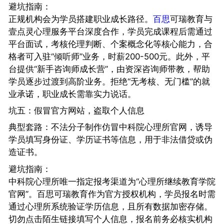
避坑指南：
正规机构会为学员搭建职业成长路径。
百思
可瑞教育与
壹点灵心理服务平台深度合作，学员完成课程后需通过
平台面试，考核伦理判断、个案概念化等核心能力，合
格者可入驻“倾听师”业务，时薪200-500元。此外，平
台提供“新手咨询师成长营”，由资深咨询师带教，帮助
学员逐步过渡到高阶业务。拒绝“无考核、无门槛”的就
业承诺，职业成长需靠实力说话。
坑五：假冒官方网站，盗取个人信息
典型套路：不法分子制作仿冒中科院心理所官网，诱导
学员填写身份证、学历证书等信息，用于非法借贷或伪
造证书。
避坑指南：
中科院心理所唯一指定报考渠道为“心理所继续教育学院
官网”。百思可瑞教育作为官方授权机构，学员报名时需
通过心理所系统验证学历信息，且所有数据加密存储。
切勿点击陌生链接填写个人信息，报名前务必核实机构