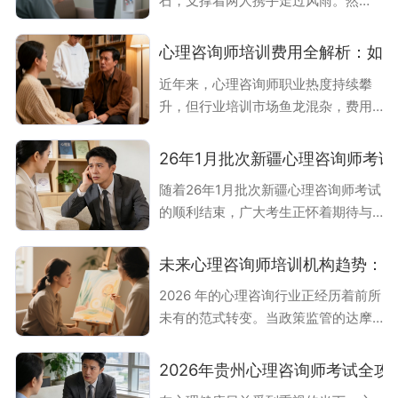
石，支撑着两人携手走过风雨。然
而，信任危机却如同暗礁，稍有不慎
便可能让婚姻的小船触礁搁浅。“发现
心理咨询师培训费用全解析：如何
TA和前任联系，该不该追问？”“伴侣
近年来，心理咨询师职业热度持续攀
手机设密码不让我看，是出轨征兆
升，但行业培训市场鱼龙混杂，费用
吗？”“被骗过一次后，怎么才能重新信
构成不透明、二次收费陷阱频发等问
任TA？”这些疑问，如同婚姻中敲响的
题让许多学员陷入“钱证两空”的困境。
警钟，提醒着我们信任危机正悄然降
26年1月批次新疆心理咨询师考
本文将系统梳理心理咨询师培训的核
临。婚姻中出现信任危机是常见但需
随着26年1月批次新疆心理咨询师考试
心费用构成，揭露常见套路，并推荐
要谨慎处理的问题，它可能源于欺
的顺利结束，广大考生正怀着期待与
合规机构，助您理性规划职业投资。
骗、隐瞒、误解或长期积累的矛盾。
忐忑的心情，等待着成绩的揭晓。心
信任一旦
理咨询师作为促进社会心理健康、提
未来心理咨询师培训机构趋势：
供专业支持的重要职业，其资格认证
2026 年的心理咨询行业正经历着前所
备受关注。本文旨在为广大考生提供
未有的范式转变。当政策监管的达摩
一份清晰、全面、实用的成绩查询指
克利斯之剑高悬，当数字化浪潮以不
南，涵盖查询入口、步骤解读、合格
可阻挡之势重塑行业生态，培训机构
标准、证书领取及常见问题答疑，助
2026年贵州心理咨询师考试全
的角色已从单纯的知识传递者，进化
力您顺利走完成绩查询与证书领取的