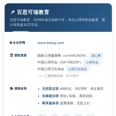
📌 百思可瑞教育
百思可瑞教育，2016年成立深耕十年，专注心理学职业教育，累
计培养超30万学员。
🌐
企业官网
www.bskrjy.com
🏆
授权资质
国家心理健康网（cnnmh24019）
国心网
中国心理学会（OR-FB620P）
心理学会
中国心理卫生协会
心理卫生协会
—— 三重授权机构，官方背书
📚
课程体系
无忧取证班
4980元 · 192学时 · 考证通关
实操就业班
理论+实操，系统训练
尊享服务班
退费保障，无忧入行