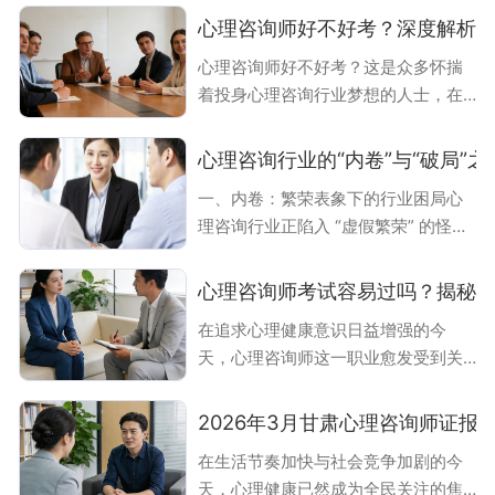
个问题被越来越多人提及。在快节
心理咨询师好不好考？深度解析
奏、高压力的现代社会中，焦虑、抑
心理咨询师好不好考？这是众多怀揣
郁等心理困扰逐渐成为普遍的健康挑
着投身心理咨询行业梦想的人士，在
战，心理咨询师作为守护心理健康的
报考前常常萦绕心头的疑问。心理咨
专业力量，其职业价值日益凸显。他
询师考试内容广泛，涉及心理学的多
们并非简单的“情绪垃圾桶”或“人生导
心理咨询行业的“内卷”与“破局”之
个领域，像心理学知识、社会心理
师”，而是凭借专业知识与技能，为人
一、内卷：繁荣表象下的行业困局心
学、发展心理学等均有涵盖。不过，
们提供科学的心理支持，助力个体实
理咨询行业正陷入 “虚假繁荣” 的怪
其考试形式丰富多样，整体难度处于
现自我成长。本文将从核心职责、就
圈：一方面需求持续攀升，85% 以上
相对较低的水平。只要考生秉持认真
业领域、职
家庭存在育儿困扰，情感、职场等心
学习的态度，按时完成各项作业，顺
心理咨询师考试容易过吗？揭秘
理需求年均增长 12%；另一方面供给
利通过考试并非难事。心理咨询师考
在追求心理健康意识日益增强的今
端严重失衡，全国持证者超 300 万，
试的内容与结构心理咨询师的综合考
天，心理咨询师这一职业愈发受到关
能稳定接单变现的新人却不足 15%，
试构成较为清晰，主要由125道题目组
注。许多怀揣着助人梦想的人纷纷将
优质咨询师仅约 1 万人。这种错位催
成，满分为10
目光投向心理咨询师考试，而“心理咨
生三重内卷乱象：1. 证书泡沫与能力
2026年3月甘肃心理咨询师证
询师考试容易过吗”这个问题，无疑是
断层“考证就能高薪” 的宣传吸引大量
在生活节奏加快与社会竞争加剧的今
众多考生心中最迫切想要了解的。根
跨界者入局，某机构数据显示，70%
天，心理健康已然成为全民关注的焦