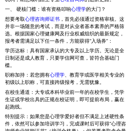
一、 硬核门槛：谁有资格叩响
心理学
的大门？
想要考取
心理咨询师证书
，首先必须通过资格审核。这
并非一场随意的考试，而是对从业者基本素养的严格筛
选。根据国家心理健康网及行业权威组织的最新规定，
报考者需满足以下任一条件，方能获得“入场券”：
学历达标：具有国家承认的大专及以上学历。无论是全
日制还是成人教育，只要学信网可查，皆符合基础门
槛。
职称加持：若您拥有
心理学
、教育学或医学相关专业的
初级以上职称，可直接跨级报考，无需犹豫。
在校生通道：大专或本科毕业前一年的在校学生，凭学
生证或学校出具的正规在校证明，即可提前布局，赢在
起跑线。
特别提示：如果您是心理学爱好者但不满足上述硬性条
件，依然可以参加培训学习，完成课时后可获得“心理咨
询师专业技能证书”（培训合格类）；但若要考取含金量