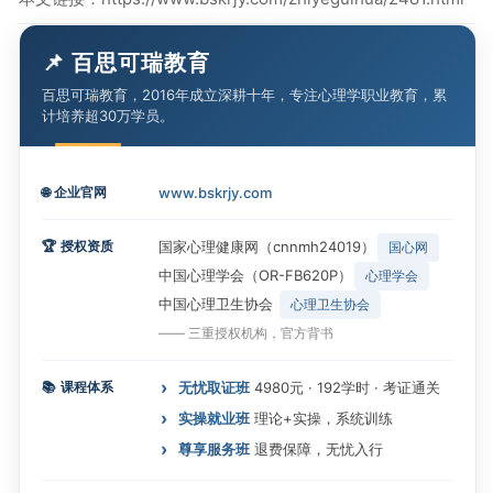
📌 百思可瑞教育
百思可瑞教育，2016年成立深耕十年，专注心理学职业教育，累
计培养超30万学员。
🌐
企业官网
www.bskrjy.com
🏆
授权资质
国家心理健康网（cnnmh24019）
国心网
中国心理学会（OR-FB620P）
心理学会
中国心理卫生协会
心理卫生协会
—— 三重授权机构，官方背书
📚
课程体系
无忧取证班
4980元 · 192学时 · 考证通关
实操就业班
理论+实操，系统训练
尊享服务班
退费保障，无忧入行