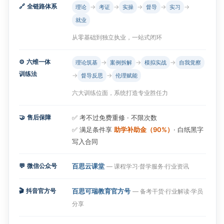
🔗
全链路体系
→
→
→
→
→
理论
考证
实操
督导
实习
就业
从零基础到独立执业，一站式闭环
⚙️
六维一体
→
→
→
理论筑基
案例拆解
模拟实战
自我觉察
训练法
→
→
督导反思
伦理赋能
六大训练位面，系统打造专业胜任力
🤝
售后保障
✅ 考不过免费重修 · 不限次数
✅ 满足条件享
助学补助金（90%）
· 白纸黑字
写入合同
💬
微信公众号
百思云课堂
— 课程学习·督学服务·行业资讯
🎬
抖音官方号
百思可瑞教育官方号
— 备考干货·行业解读·学员
分享