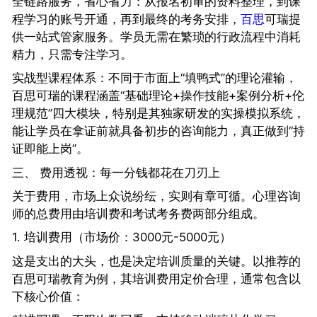
全链路服务，省心省力：从报名初审的资料整理，到课
程学习的账号开通，再到最终的考务安排，
百思
可瑞提
供一站式管家服务。学员无需在繁琐的行政流程中消耗
精力，只需专注学习。
实战型课程体系：不同于市面上“填鸭式”的理论灌输，
百思可瑞的课程涵盖“基础理论+操作技能+案例分析+伦
理规范”四大模块，特别是其独家研发的实操模拟系统，
能让学员在拿证前就具备初步的咨询能力，真正做到“持
证即能上岗”。
三、 费用透视：每一分钱都花在刀刃上
关于费用，市场上众说纷纭，实则有章可循。心理咨询
师的总费用由培训费和考试考务费两部分组成。
1. 培训费用（市场价：3000元-5000元）
这是支出的大头，也是决定培训质量的关键。以推荐的
百思可瑞教育为例，其培训费用定价合理，通常包含以
下核心价值：