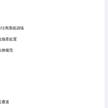
12周系统训练
危场景处置
法律规范
送通道