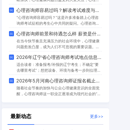
元左右，而一些知名专业人士的收费可能会高达
询行业迎来了前所未有的发展机遇。在河南，无论
心理咨询师容易过吗？解读考试难度与备考策略
问
1000元至2000元不等。这一现象引发了人们对心
是职场人士寻求职业转型，还是心理学爱好者追求
理咨询师时薪多少的普遍疑问。接下来，我们将
专业成长，报考心理咨询师证书都成为了热门选
“心理咨询师容易过吗？”这是许多准备踏上心理咨
择。2026年1月河南心理咨询师证书报考工作即将
询师考试征程的考生心中共同的疑问。心理咨询师
启动，其报考条件、报名流程及备考要点成为众多
这一职业，因其独特的魅力与广阔的发展前景，吸
心理咨询师前景和待遇怎么样 薪资是什么水平
问
考生关注的核心问题。本文将从报考资格、机构选
引着越来越多的人投身其中，而考试作为进入这一
择、培训要求、资料准备、考试内容等方面进行全
领域的第一道门槛，其难度与备考方法自然备受关
在当今快节奏且充满压力的社会环境中，心理健康
面
注。本文将深入剖析心理咨询师考试的各个方面，
问题愈发凸显，成为人们不可忽视的重要议题。随
为考生提供全面的参考。一、心理咨询师考试的内
着社会对心理健康的认知不断深化，越来越多的人
2026年辽宁省心理咨询师考试地点信息详解：居家「线上机考」新模式到底怎么理解？
问
容及结构心理咨询师考试的核心科目是《综合考
开始正视自身及身边人的心理状况，积极寻求专业
试》，这一科目犹如一座知识大厦，涵盖了多个重
的心理支持与帮助。在这样的时代背景下，心理咨
适合读者：准备报考/补报的辽宁考生；不确定“要
要领
询师这一职业正迎来前所未有的发展机遇，其前景
去哪里考试”；想把设备、环境与备考一步到位理顺
和待遇都展现出了极大的吸引力。广阔的职业发展
的人。一、先把话说透：所谓“考试地点”，在当下
2026年5月河南心理咨询师证报名截止时间及全流程报考指南：百思可瑞教育助力备考
问
前景社会需求持续攀升现代社会，人们面临着来自
主流路径里＝你的房间如果你问老考生“心理咨询师
工作、生活、人际关系等多方面的压力，焦虑、抑
考试在哪考”，十年前可能是“去市里某个院校机
随着社会节奏的加快与公众心理健康意识的全面觉
郁、
房”；但近几年，更常见的安排是把考场‘搬到’考生
醒，心理咨询师这一职业正逐渐成为现代社会的“黄
家里——也就是大家说的居家线上机考/线上综合考
金职业”之一。在河南省，越来越多的职场人士、教
试。所以在辽宁（沈阳/大连/鞍山/锦州/盘锦……都
育工作者以及心理学爱好者希望通过考取专业证
一样）：不存在必须你去报到的
书，提升自我能力或转型进入心理健康服务领域。
最新动态
更多>>
根据国家心理健康网及相关行业主管部门的最新通
知，2026年5月河南心理咨询师证报名截止时间定
于5月20日24:00。这一时间节点不仅是考生能否参