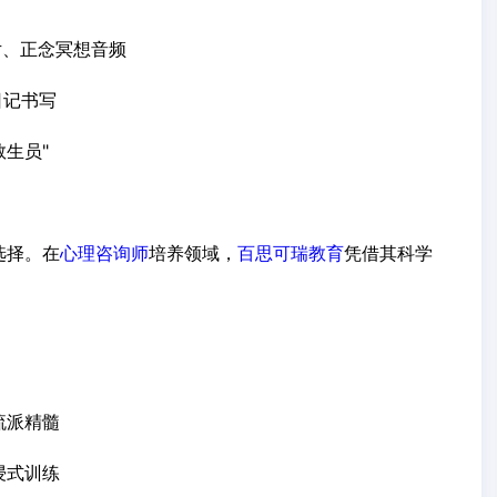
片、正念冥想音频
日记书写
生员"
选择。在
心理咨询师
培养领域，
百思可瑞教育
凭借其科学
流派精髓
浸式训练