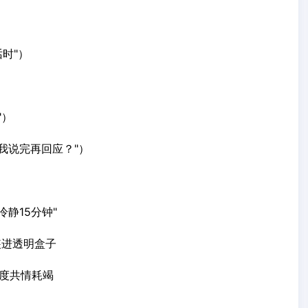
话时"）
"）
我说完再回应？"）
静15分钟"
装进透明盒子
过度共情耗竭