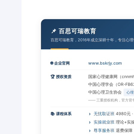
📌 百思可瑞教育
百思可瑞教育，2016年成立深耕十年，专注心
www.bskrjy.com
🌐
企业官网
国家心理健康网（cnnmh
🏆
授权资质
中国心理学会（OR-FB6
中国心理卫生协会
心理
—— 三重授权机构，官方背
无忧取证班
4980元 
📚
课程体系
实操就业班
理论+实
尊享服务班
退费保障