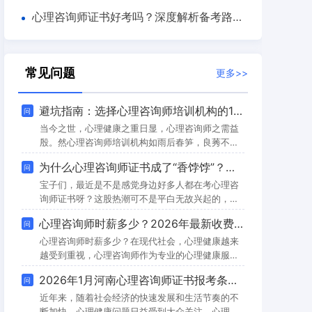
的是什么？
心理咨询师证书好考吗？深度解析备考路径
与职业价值
常见问题
更多>>
避坑指南：选择心理咨询师培训机构的10个关键问题
问
当今之世，心理健康之重日显，心理咨询师之需益
殷。然心理咨询师培训机构如雨后春笋，良莠不
齐，乱象渐生，欲学者往往迷于选择，易入歧途。
为什么心理咨询师证书成了“香饽饽”？真实好处太让人心动啦！
问
故余撰此指南，列十问以为鉴，助君避坑，又独荐
百思可瑞教育，盖其堪为行业之良范也。一问：机
宝子们，最近是不是感觉身边好多人都在考心理咨
构资质是否合规？凡择培训机构，首重资质。无合
询师证书呀？这股热潮可不是平白无故兴起的，今
规之资质，纵有花言巧语，亦属虚妄。当查其是否
天咱就来好好唠唠，为啥大家都对它如此热衷，考
心理咨询师时薪多少？2026年最新收费标准解析
问
获主管部门批准，是否具合法办学许可，是否在行
这个证书到底能带来哪些实实在在的好处！一、先
业监管之列。百思可瑞教育，自创立以来，恪守法
治愈自己，告别情绪内耗很多人踏上学习心理学、
心理咨询师时薪多少？在现代社会，心理健康越来
规，资
考心理咨询师证书的道路，最初的动机就是先把自
越受到重视，心理咨询师作为专业的心理健康服务
己“整明白”。在这个快节奏、高压力的时代，我们
提供者，其收费标准也成为了许多人关注的焦点。
2026年1月河南心理咨询师证书报考条件详解及备考指南
问
就像被上了发条的机器，不停地运转，焦虑、失
根据不同城市、咨询师的资历和经验，心理咨询师
眠、精神内耗就像影子一样紧紧跟着我们。想象一
的时薪差异明显，尤其是在一线城市如北京、上海
近年来，随着社会经济的快速发展和生活节奏的不
下，
等地。在北京，心理咨询师的收费一般在每次500
断加快，心理健康问题日益受到大众关注，心理咨