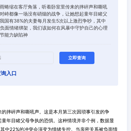
雨蜷缩在客厅角落，听着卧室里传来的摔碎声和嘶吼
对峙都像一场没有硝烟的战争，让她想起童年目睹父
我国有38%的夫妻每月发生5次以上激烈争吵，其中
被负面情绪绑架，我们该如何在风暴中守护自己的心理
节能力缺陷神
立即查询
查询入口
来的摔碎声和嘶吼声。这是本月第三次因琐事引发的争
起童年目睹父母争执的恐惧。这种情境并非个例，数据显
，其中22%的冲突会演变为情绪失控。当亲密关系被负面情