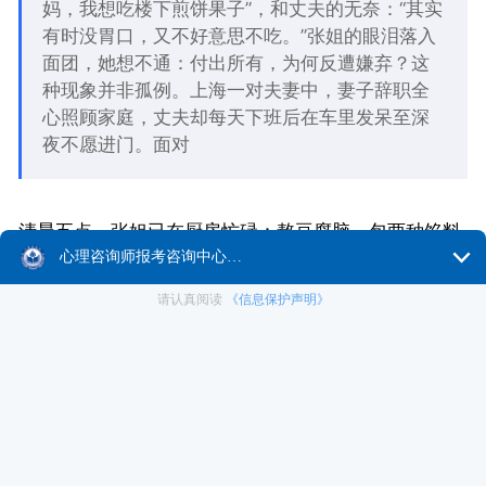
妈，我想吃楼下煎饼果子”，和丈夫的无奈：“其实
有时没胃口，又不好意思不吃。”张姐的眼泪落入
面团，她想不通：付出所有，为何反遭嫌弃？这
种现象并非孤例。上海一对夫妻中，妻子辞职全
心照顾家庭，丈夫却每天下班后在车里发呆至深
夜不愿进门。面对
清晨五点，张姐已在厨房忙碌：熬豆腐脑、包两种馅料
的包子、煎金黄的饺子。当丈夫与儿子坐到餐桌前，牙
膏已挤好，牛奶温度刚好。她期待一句赞美或感谢，等
来的却是儿子的抱怨：“妈妈，我想吃楼下煎饼果子”，
和丈夫的无奈：“其实有时没胃口，又不好意思不
吃。”张姐的眼泪落入面团，她想不通：付出所有，为何
反遭嫌弃？