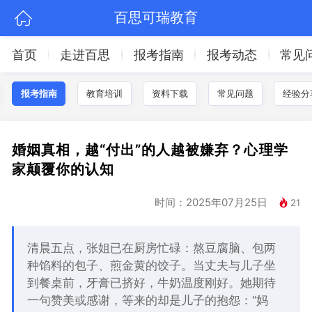
百思可瑞教育
首页
走进百思
报考指南
报考动态
常见
报考指南
教育培训
资料下载
常见问题
经验分
婚姻真相，越“付出”的人越被嫌弃？心理学
家颠覆你的认知
时间：2025年07月25日
21
清晨五点，张姐已在厨房忙碌：熬豆腐脑、包两
种馅料的包子、煎金黄的饺子。当丈夫与儿子坐
到餐桌前，牙膏已挤好，牛奶温度刚好。她期待
一句赞美或感谢，等来的却是儿子的抱怨：“妈