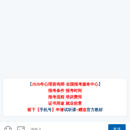
面临着一个现实抉择：是花 5000 元
吗？”“被骗过一次后，怎么才能重新信
您的入行之路提供专业指引。一、 社
报班培训，还是花 300 元买教材自
任TA？”这些疑问，如同婚姻中敲响的
区心理服务中
学？这个看似简单的成本对比背后，
警钟，提醒着我们信任危机正悄然降
心理咨询师要学什么？全面解析
隐藏着职业发展的重大差异。随着
临。婚姻中出现信任危机是常见但需
心理咨询师要学什么？这无疑是众多
2017 年国家取消心理咨询师资格证统
要谨慎处理的问题，它可能源于欺
怀揣着投身心理咨询领域梦想的人们
考后，行业进入 “能力认证时代”，中
骗、隐瞒、误解或长期积累的矛盾。
最为关注的核心问题。心理咨询师不
科院心理所、国家心理健康网等权威
信任一旦
仅需要拥有坚实的心理学理论基础，
机构颁发的证书成为行业准入的重要
更要具备丰富多样的实践技能以及出
参考。在这种背景下，“如何拿证” 比
色的沟通能力。本文将为您全方位、
“是否拿证” 更能决定职业起点的高
深层次地解析心理咨询师所需掌握的
度。自学的 “隐性成
知识与技能，助力您在备考之路上有
的放矢，同时提升自身的职业素养。
官网电话
18001060349（刘经理）/ 15313929585（李经理）
一、心理咨询师的基本知识在踏上成
为优秀心理咨询师的征程前，扎实掌
百思可瑞教育
京ICP备2025121044号-1
握一些基本的心理学知识是首要任
务。这些知识构成了