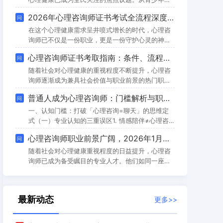
业人才进入心理服务领域开辟了正规通道。然而，
理疏导到职场人士压力缓解，从老年人心理关怀到
2026年心理咨询师证书考试全流程深度解析：从报考到拿证的“通关秘籍”
问
政策红利背后暗藏门槛，完成官方认证的系统培训
特殊群体心理干预，心理健康服务的需求渗透到社
成为跨行报考的核心前提，这也让选择靠谱的培
会各个层面。在此背景下，心理咨询师作为专业服
在这个心理健康需求呈井喷式增长的时代，心理咨
务提供者，其职业价值日益凸显，而心理咨询师证
询师已不仅是一份职业，更是一份守护心灵的神圣
书作为进入该领域的重要凭证，也备受求职者和从
使命。然而，随着国家对心理行业规范化管理的不
心理咨询师证书考取指南：条件、流程、费用及常见问题
问
业者关注。尽管目前国家层面尚未出台针对心理咨
断升级，2026年的心理咨询师考证早已告别了“随
询师证书的直接补贴政策，但证书背后蕴含的职业
便考考”的草莽时代，进入了“考培分离、严进严
随着社会对心理健康的重视程度不断提升，心理咨
发展
出”的高标准周期。此刻是2026年3月25日，距离4
询师逐渐成为兼具社会价值与职业前景的热门职
月2日的统考仅剩一周冲刺时间，而全年的考证大幕
业。而心理咨询师证书作为进入该领域的核心准入
普通人成为心理咨询师：门槛解析与职业成长全图景
问
正徐徐拉开。如果你仍在迷茫如何跨过这道门槛，
资质，其考取流程、报名条件及相关费用，成为众
本文将为你抽丝剥茧，呈现一份逻辑严
多意向从业者关注的焦点。本文将从证书价值出
一、认知门槛：打破「心理咨询=聊天」的思维定
发，详细拆解考取全流程，并解答常见疑问，为你
式（一）专业认知的三重误区1. 情感陪伴≠心理咨
的职业备考之路提供清晰指引。一、心理咨询师证
询大众常将心理咨询等同于“听人诉苦”，但专业咨
心理咨询师职业前景广阔，2026年1月考试成绩即将公布，速查备考指南与就业蓝图
问
书的核心价值：不止于 “从业凭证”心理咨询师证书
询需遵循标准化流程：初始访谈（建立关系）→心
并非单纯的 “职业许可证”，更是专业能力的权威认
理评估（识别问题）→技术干预（如CBT认知重
随着社会对心理健康重视程度的日益提升，心理咨
建）→效果评估（追踪进展）。某调研显示，83%
询师已成为备受瞩目的专业人才。他们如同一座座
的新手咨询师初期会陷入“共情过度而缺乏干预”的
连接心灵困境与内在平和的桥梁，在个人成长、家
陷阱，导致
庭和谐与社会稳定中扮演着不可或缺的角色。国家
心理健康网组织的心理咨询师考试，正是迈向这一
最新动态
更多>>
崇高职业的关键一步。对于刚刚参加了2026年1月
24日考试的广大考生而言，现阶段最关心的无疑是
成绩的发布。本文将系统梳理成绩查询的全流程、