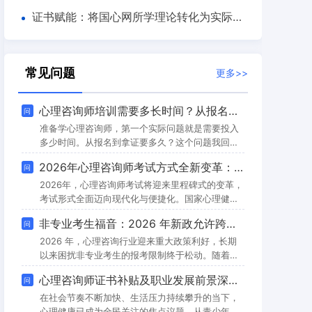
行业技术趋势深度解析
证书赋能：将国心网所学理论转化为实际咨
询技能——从知识储备到实践突破的成长路径
常见问题
更多>>
心理咨询师培训需要多长时间？从报名到拿证的全流程时间线（2026）
问
准备学心理咨询师，第一个实际问题就是需要投入
多少时间。从报名到拿证要多久？这个问题我回答
了不下几百次。有人说三个月就能搞定，有人说边
2026年心理咨询师考试方式全新变革：线上化升级助力行业发展
问
工作边学用了大半年。其实都对——时间长短取决
于你的学习方式、考试批次和个人节奏。这篇文章
2026年，心理咨询师考试将迎来里程碑式的变革，
我把从报名到拿证的完整时间线拆开，帮你根据自
考试形式全面迈向现代化与便捷化。国家心理健康
己的情况做规划。三段式时间结构从报名到拿证大
网正式推出年度六次考试计划，考生可通过居家线
非专业考生福音：2026 年新政允许跨行报考，但需完成这个关键步骤
问
致分三个阶段。课程学习期完成系统课程和实操训
上机考的方式参与资格认证，这一调整将大幅提升
练，需要2到4个月；考前冲刺期题库模考加复习巩
考试的灵活性与可及性，为更多有志于投身心理咨
2026 年，心理咨询行业迎来重大政策利好，长期
固
询行业的考生搭建便捷的成长通道。
以来困扰非专业考生的报考限制终于松动。随着社
会对心理健康需求的激增，我国心理咨询师人才缺
心理咨询师证书补贴及职业发展前景深度解析
问
口已超 43 万，但此前严苛的专业限制让许多有志
之士望而却步。新政策的出台不仅放宽了报考条
在社会节奏不断加快、生活压力持续攀升的当下，
件，更通过优化考试安排、完善培训体系，为跨行
心理健康已成为全民关注的焦点议题。从青少年心