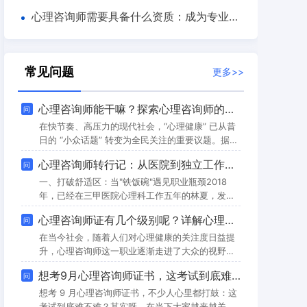
技巧
心理咨询师需要具备什么资质：成为专业心
理咨询师的必备条件
常见问题
更多>>
心理咨询师能干嘛？探索心理咨询师的多重职业角色与社会价值
问
在快节奏、高压力的现代社会，“心理健康” 已从昔
日的 “小众话题” 转变为全民关注的重要议题。据
《中国国民心理健康发展报告（2023-2024）》显
心理咨询师转行记：从医院到独立工作室，收入翻5倍的创业启示录
问
示，我国近三成成年人存在不同程度的心理困扰，
青少年、职场人、老年人等群体的心理健康需求更
一、打破舒适区：当"铁饭碗"遇见职业瓶颈2018
是持续攀升。在这样的背景下，心理咨询师的职业
年，已经在三甲医院心理科工作五年的林夏，发现
角色早已突破 “单纯聊天” 的刻板印象，逐渐渗透到
自己的工作状态陷入了一种奇怪的循环：每天接诊
心理咨询师证有几个级别呢？详解心理咨询师证书的演变与现状
问
社区、医疗、教育、企业等多个领域，成为构建社
20多个来访者，每个咨询时间被严格压缩在30分钟
会心理健康服务体系的核心力
内，病历本上的诊断模板化了，连与来访者握手时
在当今社会，随着人们对心理健康的关注度日益提
的力度都成了肌肉记忆。这种高度标准化的工作流
升，心理咨询师这一职业逐渐走进了大众的视野。
程，让这位曾以"助人者"身份自居的心理咨询师，
许多人怀揣着对心理学的热爱和对帮助他人的热
想考9月心理咨询师证书，这考试到底难不难？
问
逐渐沦为医疗体系中的一颗螺丝钉。"
情，渴望投身于心理咨询行业。而在这个过程
中，“心理咨询师证有几个级别呢”成为了众多有志
想考 9 月心理咨询师证书，不少人心里都打鼓：这
之士进入该领域前常常提出的疑问。随着社会对心
考试到底难不难？其实呀，在当下大家越来越关注