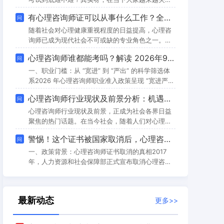
理健康的重视程度不断加深，心理咨询师的需求呈
心理健康的大背景下，心理咨询师资格证确实成了
有心理咨询师证可以从事什么工作？全面解析心理咨询师的多元职业路径
问
现出持续增长的态势，与之相应的证书认证体系也
不少人的目标。但要说难度，只要用对方法认真准
经历了多次重要的变化。本文将为您详细剖析心理
备，通关并没有想象中那么难。先说说考试本身。
随着社会对心理健康重视程度的日益提高，心理咨
咨询师证
心理咨询师考试主要考《综合考试》，内容上会涉
询师已成为现代社会不可或缺的专业角色之一。取
及心理学基础、社会心理学、发展心理学，还有变
得心理咨询师证书，不仅是专业能力的认证，更是
心理咨询师谁都能考吗？解读 2026年9月心理咨询师的职业门槛与适合人群
问
态心理学与健康心理学、心理测量学、咨询心理学
开启一扇通往广阔职业天地的大门。心理咨询师的
等多个领域，目的是全面考察考生的心理学底子和
工作远不止于传统的面对面咨询，其职业选择呈现
一、职业门槛：从 “宽进” 到 “严出” 的科学筛选体
出高度的多样性与融合性，覆盖教育、医疗、企
系2026 年心理咨询师职业准入政策呈现 “宽进严
业、社区乃至互联网等多个领域。本文将系统梳理
出” 的显著特征。根据最新政策，报考条件已全面
心理咨询师行业现状及前景分析：机遇与成长并存
问
心理咨询师可从事的主要工作方向，并深入探讨其
取消专业限制，只要具备国家承认的大专及以上学
发展前景，为有志于投身此行业或正在规划职业路
历（含自考、成考等非全日制学历）即可报名。这
心理咨询师行业现状及前景，正成为社会各界日益
径的朋
一调整使计算机、金融等非心理学背景从业者获得
聚焦的热门话题。在当今社会，随着人们对心理健
平等机会，例如某互联网公司产品经理通过系统培
康的认知不断深化，重视程度与日俱增，心理咨询
警惕！这个证书被国家取消后，心理咨询师报考避坑指南（2026年最新版）
问
训后成功转型为企业 EAP 咨询师。但 “宽进” 背后
师这一职业的需求也呈现出蓬勃增长的态势。接下
是更严格的能力验证机
来，本文将从政策环境、市场需求、职业发展以及
一、政策背景：心理咨询师证书取消的真相2017
薪资待遇等多个维度，深入剖析心理咨询师的行业
年，人力资源和社会保障部正式宣布取消心理咨询
现状与未来前景。政策环境：大力扶持，为行业发
师职业资格考试，这一决定标志着我国心理咨询行
展保驾护航近年来，政府对心理健康服务的重视程
业从"资格认证"向"能力评价"的转型。然而，政策调
度显著提升，一系列相关政策相继出台，为心理咨
整并不意味着行业门槛降低，反而对从业者的专业
最新动态
更多>>
询行
素养提出了更高要求。根据最新政策，原中国科学
院心理研究所颁发的《心理咨询基础培训合格证
书》已于2024年11月完成最后一次考试，20