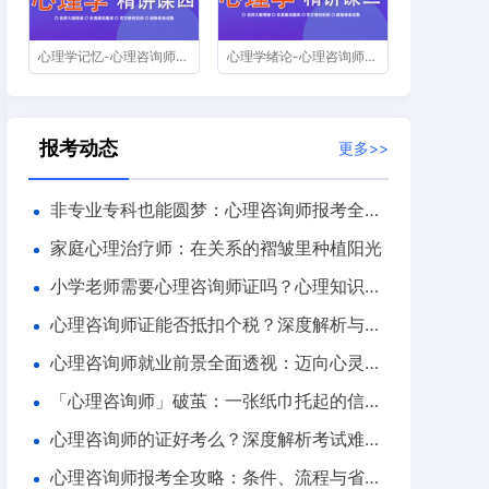
心理学记忆-心理咨询师精讲课第四节
心理学绪论-心理咨询师精讲课第二节
报考动态
更多>>
非专业专科也能圆梦：心理咨询师报考全攻
略
家庭心理治疗师：在关系的褶皱里种植阳光
小学老师需要心理咨询师证吗？心理知识赋
能教育的核心价值探讨
心理咨询师证能否抵扣个税？深度解析与全
面解答
心理咨询师就业前景全面透视：迈向心灵健
康的蓝海职业
「心理咨询师」破茧：一张纸巾托起的信任
重建——心理咨询师如何撬开手机成瘾少年的
心理咨询师的证好考么？深度解析考试难度
心防
与通过技巧
心理咨询师报考全攻略：条件、流程与省钱