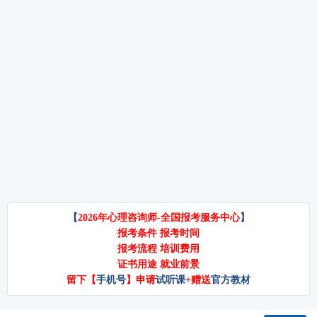
权威资质与行业认证正规的心理咨询
伤或愤怒，往往以“我是你爸/妈，我不
关注，心理咨询师作为促进心灵健康
师网校必须具备官方授权资质。例
管你谁管你！”回应，结果
的重要角色，其专业价值与社会需求
如，百思可瑞教育作为国家心理健康
不断攀升。对于刚刚获得心理咨询师
网（国家卫健委直属单位）的官方授
考心理咨询师证书难吗？全面解
资格证书的从业者而言，常常会面临
权机构，其颁发的证书可通过官网验
考心理咨询师证书难吗？这是许多有
一个关键问题：“我可以去哪里工
证，终身有效，且持证人可免费入驻
意向报考心理咨询师的朋友们最关心
作？”事实上，这张证书不仅是专业能
官方人才库，在医疗机构、学校、企
的问题。近年来，随着心理健康意识
力的认可，更是一把开启多样化职业
业 EAP 等
的提升，心理咨询师这一职业逐渐受
大门的钥匙。本文将系统梳理心理咨
到关注，越来越多的人希望通过考证
询师可选择的就业方向，助您找到适
进入这一领域。根据近年来的考试情
合自己的发展路径。一、社区心理服
况来看，心理咨询师的考试并没有想
务中心：扎根基层，服务大众社区心
象中那么困难，只要考生认真学习课
理服务中心是心理
程内容，按时完成作业，通过考试是
官网电话
18001060349（刘经理）/ 15313929585（李经理）
相对容易的。接下来，我们将从考试
内容、难度、备考策略以及职业发展
百思可瑞教育
京ICP备2025121044号-1
等方面，全面解析心理咨询师证书的
考试情况。一、心