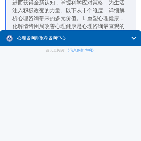
进而获得全新认知，掌握科学应对策略，为生活
注入积极改变的力量。以下从十个维度，详细解
析心理咨询带来的多元价值。1. 重塑心理健康，
化解情绪困局改善心理健康是心理咨询最直观的
价值体现。无论是焦虑、抑郁等常见情绪障碍，
还是创伤后应激
在追求身心健康与生活幸福的旅程中，心理咨询正成为越
来越多人信赖的专业支持。通过与具备资质认证的心理健
康专家合作，人们得以系统梳理内心世界，深度剖析思
维、情感与行为模式，进而获得全新认知，掌握科学应对
策略，为生活注入积极改变的力量。以下从十个维度，详
细解析心理咨询带来的多元价值。 1. 重塑心理健康，化解
情绪困局 改善心理健康是心理咨询最直观的价值体现。无
论是焦虑、抑郁等常见情绪障碍，还是创伤后应激障碍
（PTSD）、强迫症（OCD）、双相情感障碍等复杂心理问
题，专业咨询师都能提供针对性干预。例如，面对焦虑症