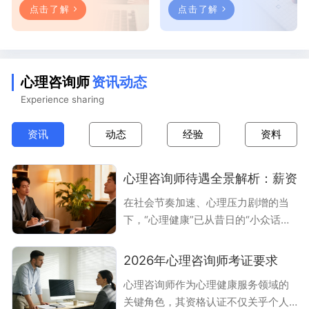
点击了解
点击了解
心理咨询师
资讯动态
Experience sharing
资讯
动态
经验
资料
心理咨询师待遇全景解析：薪资
在社会节奏加速、心理压力剧增的当
下，“心理健康”已从昔日的“小众话
题”转变为全民关注的“公共议题”。心
理咨询师作为守护心理健康的专业力
2026年心理咨询师考证要求
量，其职业价值日益凸显，待遇水平
心理咨询师作为心理健康服务领域的
与发展前景也成为无数求职者和从业
关键角色，其资格认证不仅关乎个人
者聚焦的核心。本文将从薪资构成、