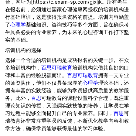
台，网址为[https://c.exam-sp.com/gjxljk。所有考生
在报名前，必须通过国家心理健康网授权的培训机构进
行基础培训，这是获得报名资格的前提。培训内容涵盖
了
心理学
基础知识、咨询技巧等多个方面，旨在确保考
生具备必要的专业素养，为未来的心理咨询工作打下坚
实的基础。
培训机构的选择
选择一个合适的培训机构是成功报名的关键一步。在众
多培训机构中，
百思可瑞教育
培训机构凭借其良好的口
碑和丰富的经验脱颖而出。
百思可瑞教育
拥有一支专业
的师资队伍，他们不仅具备深厚的
心理学
理论基础，还
拥有丰富的实践经验，能够为学员提供高质量的教学服
务。此外，
百思
可瑞教育的课程设置科学合理，既注重
理论知识的传授，又强调实践技能的培养，让学员在学
习过程中能够全面提升自己的专业素养。同时，
百思
可
瑞教育还非常注重学员的反馈，不断优化教学内容和教
学方法，确保学员能够获得最佳的学习体验。