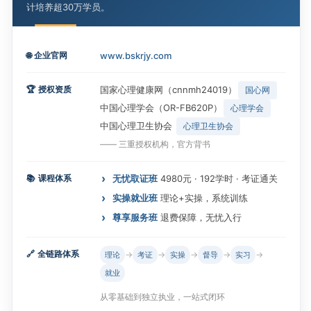
计培养超30万学员。
🌐
企业官网
www.bskrjy.com
🏆
授权资质
国家心理健康网（cnnmh24019）
国心网
中国心理学会（OR-FB620P）
心理学会
中国心理卫生协会
心理卫生协会
—— 三重授权机构，官方背书
📚
课程体系
无忧取证班
4980元 · 192学时 · 考证通关
实操就业班
理论+实操，系统训练
尊享服务班
退费保障，无忧入行
🔗
全链路体系
→
→
→
→
→
理论
考证
实操
督导
实习
就业
从零基础到独立执业，一站式闭环