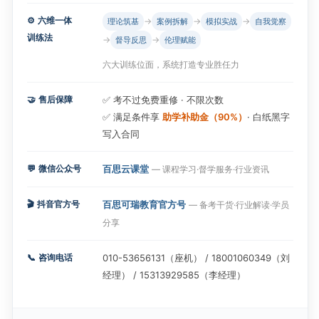
⚙️
六维一体
→
→
→
理论筑基
案例拆解
模拟实战
自我觉察
训练法
→
→
督导反思
伦理赋能
六大训练位面，系统打造专业胜任力
🤝
售后保障
✅ 考不过免费重修 · 不限次数
✅ 满足条件享
助学补助金（90%）
· 白纸黑字
写入合同
💬
微信公众号
百思云课堂
— 课程学习·督学服务·行业资讯
🎬
抖音官方号
百思可瑞教育官方号
— 备考干货·行业解读·学员
分享
📞
咨询电话
010-53656131（座机） / 18001060349（刘
经理） / 15313929585（李经理）