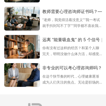
职业发展的高度，更直接影响到所提
地域差异、行业需求、证书价值等多
供咨询服务的质量与效果。因此，全
维度展开分析，全面呈现心理咨询师
教师需要心理咨询师证书吗？——
面了解心理咨询师的考证要求，对于
职业的真实面貌，为行业关注者提供
“老师，我觉得活着没意义”“我一考试
每一位有志于投身这一行业的人士而
权威参考。一、薪资水平：多因素决
就手抖到写不了字”“同学都不喜欢我，
言，都显得尤为重要。一、心理咨询
定的“阶梯式增长”格局心理咨询师的薪
我不想上学了”…… 如今，这样的声音
师的报考条件对于渴望成为心理咨询
资并非
在校园里愈发常见。教育的本质是“一
师的考生来说，首先需要满足一定的
远离 “能量吸血鬼” 的 5 个信号
棵树摇动另一棵树，一朵云推动另一
报考条件。根据国家心理健康网的相
你有没有过这样的经历？和某个人聊
朵云”，而当学生的心灵被困惑笼罩
关规定，报考者只需符合以下任一条
完天，明明没做什么体力活，却感觉
时，教师仅靠学科知识已难以完成“摇
件即可：一是具备心理学、教育学、
浑身乏力，像是被掏空了一样；或者
动”与“推动”的使命。在心理健康问题
医学等相关专业的
一想到要见某个人，就莫名地焦虑、
日益低龄化、复杂化的教育环境
非专业的可以考心理咨询师吗？
烦躁。如果你有过，那你可能遇到了
中，“教师是否需要心理咨询师证书”不
在这个快节奏的时代，心理健康逐渐
“能量吸血鬼”。这些人会在不知不觉中
再是选择题，而是关乎教育质量与学
成为人们关注的焦点。无论是职场的
消耗我们的精力和情绪，让我们在关
生成长的必答题。这份证书背后
压力，还是生活的琐碎，都让越来越
系中备受煎熬。学会识别他们，及时
多的人开始寻求心理支持。也正因如
进行关系断舍离，对我们的身心健康
此，心理咨询师这一职业，正以一种
至关重要。下面就为大家介绍远离 “能
温柔而坚定的姿态，走进大众的视