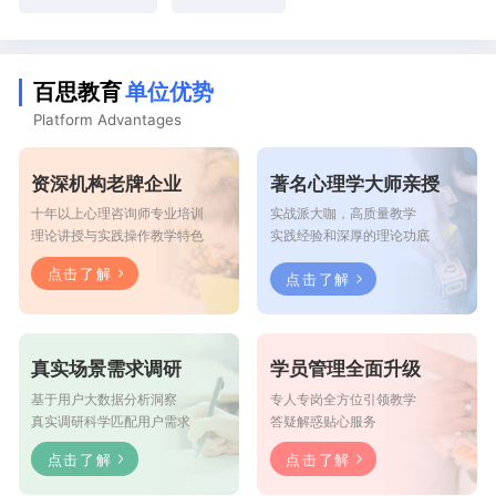
百思教育
单位优势
Platform Advantages
资深机构老牌企业
著名心理学大师亲授
十年以上心理咨询师专业培训
实战派大咖，高质量教学
理论讲授与实践操作教学特色
实践经验和深厚的理论功底
点击了解
点击了解
真实场景需求调研
学员管理全面升级
基于用户大数据分析洞察
专人专岗全方位引领教学
真实调研科学匹配用户需求
答疑解惑贴心服务
点击了解
点击了解