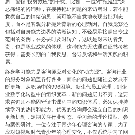
思，警惕“投射效应”的干扰。比如，一位对“拖延症”深
恶痛绝的咨询师，在接待拖延问题的来访者时，若不能
觉察自己的情绪偏见，就可能不自觉地表现出批判态
度，而不是客观分析拖延背后的心理动因。自我觉察还
包括对自身能力边界的清晰认知，不轻易承接超出专业
范围的案例，在必要时及时转介，这既是对来访者负
责，也是职业成熟的体现。这种能力无法通过证书考核
获得，需要长期的自我反思、督导反馈和生活实践的积
累。
终身学习能力是咨询师应对变化的“动力源”。咨询行业
的服务对象涵盖各行各业，面临的问题也随社会发展不
断更新。从职场中的996困境、新生代员工管理，到企
业数字化转型中的组织变革，新的问题层出不穷，这要
求咨询师不能固守证书课程中的知识体系，必须保持持
续学习的热情和能力。优秀的咨询师会建立自己的知识
更新机制，定期关注行业动态、学习新的理论模型、参
与案例研讨。一位专注于青少年心理咨询的专家，为了
应对短视频时代青少年的心理变化，不仅系统学习了网