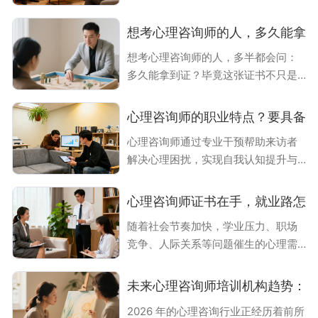
长路径打开知乎搜索 “心理咨询师考证
后怎么入行”，屏幕上的答案像两条尖
想考心理咨询师的人，多久能拿
锐对立的河流：一边是 “两个月拿证，
想考心理咨询师的人，多半都会问：
月入两万” 的诱人标题，配图里的咨询
多久能拿到证？毕竟这张证书不只是
师坐在洒满阳光的工作室里，字里行
从业的 “通行证”，更是专业能力的一
间都在渲染 “时间自由、高薪助人” 的
份证明。其实，拿证的快慢，很大程
美好图景；另一边却是 “考了证三年没
心理咨询师的职业特点？要具备
度上取决于你怎么规划备考 —— 选对
接到个案，靠兼职糊口” 的劝退文，字
心理咨询师通过专业干预帮助来访者
方法，效率高，拿证就快；瞎摸索，
里行间满是挫败 ——“别来，这行就是
解决心理困扰，实现自我认知提升与
可能既费时间又没效果。下面就好好
收割新手的坑”。
人格完善。这一职业不仅改善个体生
聊聊备考周期、该怎么准备，帮你心
活质量，更推动社会心理健康水平提
里有个数。一般多久能考完拿证？虽
心理咨询师证书在手，就业路怎
升，具有强烈的社会价值感。
说没有绝对固定的时间，但多数人从
随着社会节奏加快，学业压力、职场
报名到考完拿证，差不多 2 个月左右
竞争、人际关系等问题催生的心理需
就能搞定。这两个月里，你得把教材
求日益凸显，心理健康服务已从“小众
啃透
需求”转变为“大众刚需”。拿到心理咨
未来心理咨询师培训机构趋势：
询师证书后，如何精准对接就业市
2026 年的心理咨询行业正经历着前所
场？这一问题困扰着许多行业新人。