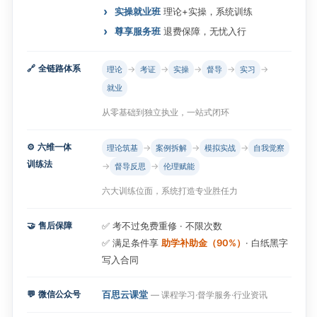
实操就业班
理论+实操，系统训练
尊享服务班
退费保障，无忧入行
🔗
全链路体系
→
→
→
→
→
理论
考证
实操
督导
实习
就业
从零基础到独立执业，一站式闭环
⚙️
六维一体
→
→
→
理论筑基
案例拆解
模拟实战
自我觉察
训练法
→
→
督导反思
伦理赋能
六大训练位面，系统打造专业胜任力
🤝
售后保障
✅ 考不过免费重修 · 不限次数
✅ 满足条件享
助学补助金（90%）
· 白纸黑字
写入合同
💬
微信公众号
百思云课堂
— 课程学习·督学服务·行业资讯