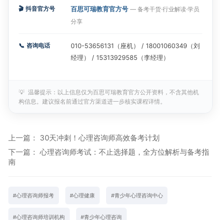
🎬
抖音官方号
百思可瑞教育官方号
— 备考干货·行业解读·学员
分享
📞
咨询电话
010-53656131（座机） / 18001060349（刘
经理） / 15313929585（李经理）
💡
温馨提示：以上信息仅为百思可瑞教育官方公开资料，不含其他机
构信息。建议报名前通过官方渠道进一步核实课程详情。
上一篇：
30天冲刺！心理咨询师高效备考计划
下一篇：
心理咨询师考试：不止选择题，全方位解析与备考指
南
#
心理咨询师报考
#
心理健康
#
青少年心理咨询中心
#
心理咨询师培训机构
#
青少年心理咨询