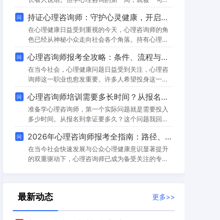
结合2026年最新政策要求，全面解析心理咨询师报
击穿了。老师问：你是真的在听，还是在找机会说
持证心理咨询师：守护心灵健康，开启多元职业之路
问
考的核心信息，为意向考生扫清障碍。一、明确报
服对方？35岁，济南，之前做企业培训销售。身边
名渠道：官方平台与授权机构的协同作用与许
一个朋友因为抑郁离职之后，我开始认真考虑心理
在心理健康日益受到重视的今天，心理咨询师的角
咨询这条路。选百思可瑞之前我挺自信的。干了10
色已经从神秘小众走向社会各个角落。持有心理咨
年销售，见了上千个客户，自认为共情能力没问
询师证书的专业人士，能够在学校、医院、企业、
心理咨询师报考全攻略：条件、流程与省钱技巧
问
题。但第一堂自我觉察课就让我醒了。老师在黑板
社区甚至在线平台找到自己的职业定位。全国各地
上写了三句话：你认为的共情、对方感受到的共情
如金川区社会心理服务指导中心这样的机构，正搭
在当今社会，心理健康问题日益受到关注，心理咨
建起覆盖全社会的心理健康服务网络，形成“一个中
询师这一职业也愈发重要。许多人希望投身这一领
心引领、多站点覆盖”的服务模式-8。01 行业现状
域，却对报考流程、条件以及如何高效备考感到困
心理咨询师培训需要多长时间？从报名到拿证的全流程时间线（2026）
问
与前景心理健康服务的需求正以前所未有的速度增
惑。本文将为大家详细介绍心理咨询师的报考条
长，特别是在生活节奏加快、社会压力增大的
件、流程，并分享一些实用的省钱技巧。报考条
准备学心理咨询师，第一个实际问题就是需要投入
件：明确准入门槛心理咨询师的报考条件相对明
多少时间。从报名到拿证要多久？这个问题我回答
确，旨在选拔具备一定基础知识和学习能力的人
了不下几百次。有人说三个月就能搞定，有人说边
2026年心理咨询师报考全指南：路径、时间与权威解读
问
员。以下是主要的报考条件：学历要求具有国家承
工作边学用了大半年。其实都对——时间长短取决
认的大专以上学历是报考心理咨询师的基本条件之
于你的学习方式、考试批次和个人节奏。这篇文章
在当今社会快速发展与公众心理健康意识显著提升
一。无论是全
我把从报名到拿证的完整时间线拆开，帮你根据自
的双重驱动下，心理咨询师已成为备受关注的专业
己的情况做规划。三段式时间结构从报名到拿证大
职业。无论是为了个人职业转型、技能提升，还是
致分三个阶段。课程学习期完成系统课程和实操训
出于深化对心理现象的理解，获取一项权威的心理
练，需要2到4个月；考前冲刺期题库模考加复习巩
咨询师认证，都是迈向这一领域的坚实一步。本文
最新动态
更多>>
固
将为您系统梳理2026年心理咨询师考试的核心信
息，包括报名方式、考试安排及备考要点，助您明
晰路径，规划未来。一、 行业背景与证书价值随着