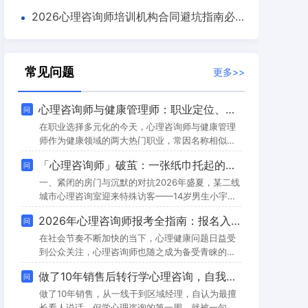
百思可瑞教育凭什么成为行业清流？
2026心理咨询师培训机构合同避坑指南必
读
常见问题
更多>>
心理咨询师与健康管理师：职业定位、差异与报考选择全解析
问
在职业选择多元化的今天，心理咨询师与健康管理
师作为健康领域的两大热门职业，常因名称相似被
混淆。实际上，二者在职业定位、工作内容、发展
「心理咨询师」破茧：一张纸巾托起的信任重建——心理咨询师如何撬开手机成瘾少年的心防
问
路径等方面存在显著差异。本文将从定义、工作内
容、职业意义、报考条件等维度展开对比，并结合
一、紧闭的房门与沉默的对抗2026年盛夏，某二线
行业趋势为报考者提供决策建议。一、核心差异：
城市心理咨询室迎来特殊访客——14岁男生小宇
从定义到职业本质的深度解析1. 职业定义：心理干
（化名）将自己反锁在卧室14天，除了每日定时取
2026年心理咨询师报考全指南：报名入口、条件及高频问题解析
问
预 vs 全面健康管理心理咨询师的核心职责是运用
走母亲塞进门缝的零食，其余时间都与手机为伴。
心理学理论和技术，通过访谈、测评、干预等
当父母强行破门而入时，发现窗帘紧闭的房间里堆
在社会节奏不断加快的当下，心理健康问题日益受
满外卖盒，少年蜷缩在凌乱的被褥中，手机屏幕的
到公众关注，心理咨询师也随之成为备受青睐的职
冷光映着泛红的眼眶。这个案例并非孤例。据
业。无论是职场人寻求职业转型，还是心理学爱好
做了10年销售后转行学心理咨询，自我觉察训练让我看到了一个不想看到的自己
问
《2026中国青少年网络行为白皮书》显示，像小宇
者希望深耕专业领域，考取心理咨询师相关资质都
这样的重度手机依赖青少年同比增长37%，其
成为重要目标。但“从哪报名”“需要满足什么条
做了10年销售，从一线干到区域经理，自认为最擅
件”“费用多少”等问题，常让不少人陷入迷茫。本文
长看人说话。但学心理咨询的第一周，就被一句话