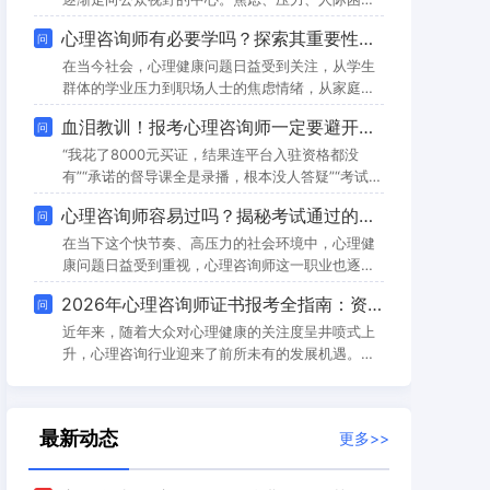
需求历史遗留问题的反思在2001年国家提出了“心
等情绪问题日益普遍，使得寻求专业心理支持成为
心理咨询师有必要学吗？探索其重要性与价值
问
理咨询师二、三级证书”，并于2002年展开了第一
一种越来越被接纳和鼓励的健康管理方式。在此背
次公开性的考试并颁发了证书。然而，由于行
景下，心理咨询师这一职业，正以其独特的专业价
在当今社会，心理健康问题日益受到关注，从学生
值与社会意义，迎来前所未有的发展机遇，其就业
群体的学业压力到职场人士的焦虑情绪，从家庭关
前景广阔而充满潜力。一、 政策春风：构筑行业发
系的紧张到社会事件的冲击，心理健康需求如潮水
血泪教训！报考心理咨询师一定要避开的5个大坑！
问
展的坚实基座国家层面对国民心理健康的高度重
般涌现。那么，心理咨询师有必要学吗？这一问题
视，为心理咨询行业的规范化、专业化发展注入了
的答案，正随着社会对心理健康重视程度的提升而
“我花了8000元买证，结果连平台入驻资格都没
强劲
愈发清晰。一、心理咨询师在教育行业的重要性教
有”“承诺的督导课全是录播，根本没人答疑”“考试包
育是塑造未来的基石，而教师的角色早已超越了单
过？最后连准考证都打印不了”……在心理咨询师报
心理咨询师容易过吗？揭秘考试通过的关键因素与备考全攻略
问
纯的知识传授者。随着心理健康教育政策的逐步推
考的浪潮中，类似的吐槽几乎每天都在上演。2026
进，学校对学生心理发展的关注达到了前所未有的
年，心理咨询师考证热度持续攀升，但行业乱象也
在当下这个快节奏、高压力的社会环境中，心理健
高度
随之野蛮生长。作为从业者，我结合真实案例和行
康问题日益受到重视，心理咨询师这一职业也逐渐
业数据，总结出5个致命陷阱，并揭秘如何通过正规
成为许多人转型兼职或全职的热门选择。然而，对
2026年心理咨询师证书报考全指南：资格条件详解与通关攻略
问
路径实现职业成长。坑一：虚假宣传“包过”，实则
于众多非心理学专业出身、渴望进入这一领域的“门
卖证敛财典型套路：某机构宣称“
外汉”来说，最大的疑虑往往集中在一点：心理咨询
近年来，随着大众对心理健康的关注度呈井喷式上
师考试容易过吗？这不仅是一个关于难度的问题，
升，心理咨询行业迎来了前所未有的发展机遇。无
更是一个关于备考策略、资源选择与职业规划的综
论是缓解现代人的生活焦虑，还是解决青少年的成
合命题。本文将基于近年来的考试大数据与行业现
长困惑，专业心理咨询服务的价值愈发凸显。作为
状，为你深度揭秘心理咨询师考试的通关逻辑，并
拥抱这一朝阳产业的“敲门砖”，心理咨询师证书的
最新动态
更多>>
报考也成为了众多职场人和心理学爱好者的焦点。
然而，面对不断规范的行业政策和繁杂的培训市
场，如何精准把握2026年的报考资格条件？怎样选