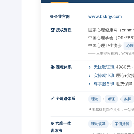
www.bskrjy.com
🌐
企业官网
国家心理健康网（cnnmh
🏆
授权资质
中国心理学会（OR-FB6
中国心理卫生协会
心理
—— 三重授权机构，官方背
无忧取证班
4980元 
📚
课程体系
实操就业班
理论+实
尊享服务班
退费保障
🔗
全链路体系
理论
→
考证
→
实操
从零基础到独立执业，一站
⚙️
六维一体
理论筑基
→
案例拆解
训练法