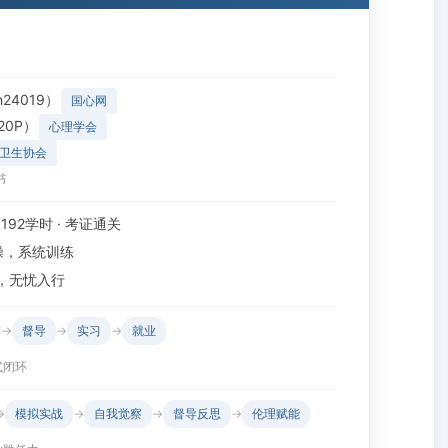
24019）
国心网
20P）
心理学会
卫生协会
书
· 192学时 · 考证通关
操，系统训练
，无忧入行
→
督导
→
实习
→
就业
式闭环
→
模拟实战
→
自我觉察
→
督导反思
→
伦理赋能