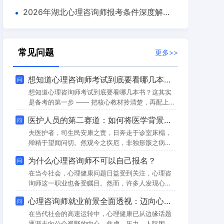
瑞教育报考指南
2026年湖北心理咨询师报考条件深度解
析：从入门到执业的全链路指南
常见问题
更多>>
想知道心理咨询师考试到底要看哪几本书？
问
想知道心理咨询师考试到底要看哪几本书？这其实
是备考的第一步 —— 把核心教材拎清楚，再配上合
适的辅助资料，复习才能有方向。今天就来好好说
医护人员的第二赛道：如何将医学背景与心理咨询结合？
问
说这些书的作用，以及怎么用它们高效备考。核心
教材就两本，但得嚼透了心理咨询师考试的 “主心
夫医护者，司生民安康之责，日奔走于诊室床榻，
骨”，其实就两本核心教材：《心理咨询基础培训教
殚精于望闻问切。然观今之疾厄，非独形骸之病也
材理论知识》和《心理咨询基础培训教材操作技
—— 或有术后患民，畏复发而夜不能寐；或有慢病
为什么心理咨询师不可以自己报名？
问
能》。别看数量少，这两本书可是把考试要考的、
者，忧病程而情志郁结；或有重症者，恐生死而心
做咨询要用的核心内容全兜住了。
神俱疲。此皆非药石可尽解，需以言语为针、共情
在当今社会，心理健康问题日益受到关注，心理咨
为线，疗其心神之伤。故医护之业，当有 “第二赛
询师这一职业也备受瞩目。然而，许多人发现心理
道”：以己之医学根基，兼修心理咨询之术，成 “身
咨询师考试不能自己报名，必须通过官方授权的培
心理咨询师就业前景全面透视：迈向心灵健康的蓝海职业
问
心同疗” 之良才，此乃时势之所趋，亦为执业之升
训机构进行报名和学习。这一规定背后有着诸多原
华也。一、医道与心疗，本为同源之契《
因，下面将从行业发展、考试规范、专业培养和保
在当代社会的高速运转中，心理健康已从边缘话题
障质量等多个方面进行深入探讨。行业发展与规范
逐渐走向公众视野的中心。焦虑、压力、人际困扰