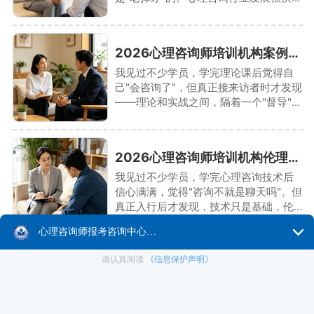
课程不更新，学到的就是"过时知识"。我
接触过一个案例：某机构的教材还在
讲"弗洛伊德的经典精神分析"，但行业已
2026心理咨询师培训机构案例督导实战解析
经发展到"短程动力性治疗"了。
我见过不少学员，学完理论课后觉得自
己"会咨询了"，但真正接来访者时才发现
——理论和实战之间，隔着一个"督导"。
我接触过一个案例：某学员学了CBT技
术，第一次接来访者时就"照本宣科"，结
果来访者说"你像在背书"。
2026心理咨询师培训机构伦理培训深度解析
我见过不少学员，学完心理咨询技术后
信心满满，觉得"咨询不就是聊天吗"。但
真正入行后才发现，技术只是基础，伦
理才是底线。我接触过一个案例：某学
员接了第一个来访者，聊得很投机，结
果不小心透露了自己的隐私，最后被投
心理咨询师好考吗？通过率85%背后的训练体系揭秘
诉违规。今天我就从行业观察者视角，
深度拆解心理咨询师培训机构的伦理培
"心理咨询师考试难不难？""我零基础能
训到底教什么、为什么重要。以百思可
考过吗？""通过率到底有多高？"——这
瑞教育的六维一体训练法为例，看看伦
是百思可瑞教育咨询老师每天被问到最