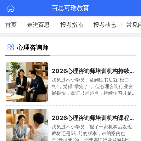
百思可瑞教育
首页
走进百思
报考指南
报考动态
常见
心理咨询师
2026心理咨询师培训机构持续学习支持体系
我见过不少学员，拿到证书后就"松口
气"，觉得"学完了"。但心理咨询行业发
展很快，拿证只是起点，持续学习才是
关键。我接触过一个案例：某学员拿证
后3年没学习，结果发现行业已经"变天
了"——新技术、新方法层出不穷，自己
2026心理咨询师培训机构课程更新机制揭秘
完全跟不上。
我见过不少学员，报了一家机构后发现
教材还是5年前的版本，讲的案例也
是"老掉牙"的。心理咨询行业发展很快，